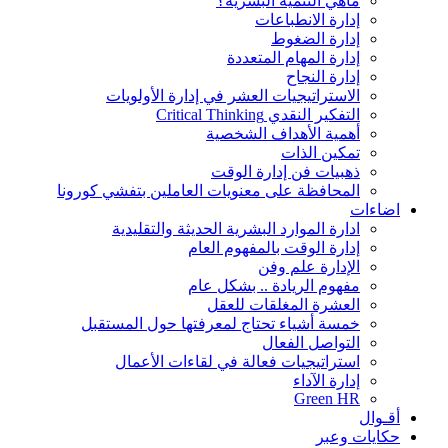
ماهي التنمية البشرية؟
إدارة الانطباعات
إدارة الضغوط
إدارة المهام المتعددة
إدارة النجاح
الاستراتيجيات العشر في إدارة الأولويات
التفكير النقدي Critical Thinking
أهمية الأهداف الشخصية
تمكين الذات
ذهبيات فن إدارة الوقت
المحافظة على معنويات العاملين بتفشي كورونا
اضاءات
ادارة الموارد البشرية الحديثة والتقليدية
إدارة الوقت بالمفهوم العام
الإدارة علم وفن
مفهوم الريادة .. بشكل عام
العشرة المغلقات للعقل
خمسة أشياء تحتاج لمعرفتها حول المستقبل
التواصل الفعال
استراتيجيات فعالة في لقاءات الأعمال
إدارة الآداء
Green HR
أقـوال
حكايات وعبر