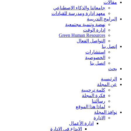
مقالات
جامعاتنا والذكاء الاصطناعي
معهد إدارة ومدرسة للقيادات
البرامج التدريبية
نهضة وتنمية مجتمعية
إدارة الوقت
Green Human Resources
التواصل الفعال
إتصل بنا
استشارات
الخصوصية
اتصل بنا
بحث
الرئيسية
عن المجلة
كلمة ترحيبية
فكرة المجلة
رسالتنا
لماذا هذا الموقع
نوافذ المجلة
الادارة
ادارة الأعمال
الإبداع في الإدارة