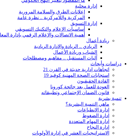
ما المقصود بتغيير النهج الحكومي
إدارة محلية
إعلانات الطرق والسلامة المرورية
المركزية واللامركزية .. نظرة عامة
إدارة التسويق
أساسيات الإعلام والتكنيك التسويقي
أهمية الاتصالات والإعلام الرقمي بإدارة الم
ريادة أعمال
الريادي .. الريادة والإدارة الريادية
الشباب وريادة الأعمال
آليات المستقبل .. مفاهيم ومصطلحات
دراسات وأبحاث
اتجاهات إدارية حديثة في القرن 21
استجابات الصحة المهنية كوفيد 19
القادة الحقيقيون
العودة للعمل بعد جائحة كورونا
قانون الضمان الإجتماعي وتطبيقاته
تنمية بشرية
ماهي التنمية البشرية؟
إدارة الانطباعات
إدارة الضغوط
إدارة المهام المتعددة
إدارة النجاح
الاستراتيجيات العشر في إدارة الأولويات