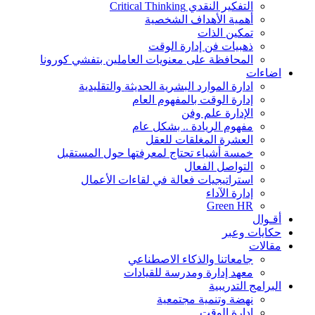
التفكير النقدي Critical Thinking
أهمية الأهداف الشخصية
تمكين الذات
ذهبيات فن إدارة الوقت
المحافظة على معنويات العاملين بتفشي كورونا
اضاءات
ادارة الموارد البشرية الحديثة والتقليدية
إدارة الوقت بالمفهوم العام
الإدارة علم وفن
مفهوم الريادة .. بشكل عام
العشرة المغلقات للعقل
خمسة أشياء تحتاج لمعرفتها حول المستقبل
التواصل الفعال
استراتيجيات فعالة في لقاءات الأعمال
إدارة الآداء
Green HR
أقـوال
حكايات وعبر
مقالات
جامعاتنا والذكاء الاصطناعي
معهد إدارة ومدرسة للقيادات
البرامج التدريبية
نهضة وتنمية مجتمعية
إدارة الوقت