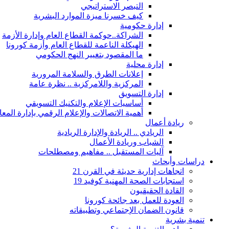
التبصر الاستراتيجي
كيف خسرنا ميزة الموارد البشرية
إدارة حكومية
الشراكة..حوكمة القطاع العام وإدارة الأزمة
الهيكلة الناعمة للقطاع العام وأزمة كورونا
ما المقصود بتغيير النهج الحكومي
إدارة محلية
إعلانات الطرق والسلامة المرورية
المركزية واللامركزية .. نظرة عامة
إدارة التسويق
أساسيات الإعلام والتكنيك التسويقي
أهمية الاتصالات والإعلام الرقمي بإدارة الم
ريادة أعمال
الريادي .. الريادة والإدارة الريادية
الشباب وريادة الأعمال
آليات المستقبل .. مفاهيم ومصطلحات
دراسات وأبحاث
اتجاهات إدارية حديثة في القرن 21
استجابات الصحة المهنية كوفيد 19
القادة الحقيقيون
العودة للعمل بعد جائحة كورونا
قانون الضمان الإجتماعي وتطبيقاته
تنمية بشرية