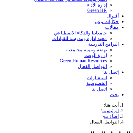
إدارة الآداء
Green HR
أقـوال
حكايات وعبر
مقالات
جامعاتنا والذكاء الاصطناعي
معهد إدارة ومدرسة للقيادات
البرامج التدريبية
نهضة وتنمية مجتمعية
إدارة الوقت
Green Human Resources
التواصل الفعال
إتصل بنا
استشارات
الخصوصية
اتصل بنا
بحث
أنت هنا:
الرئيسية
\
اضاءات
\
التواصل الفعال