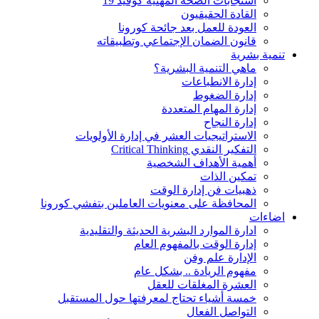
استجابات الصحة المهنية كوفيد 19
القادة الحقيقيون
العودة للعمل بعد جائحة كورونا
قانون الضمان الإجتماعي وتطبيقاته
تنمية بشرية
ماهي التنمية البشرية؟
إدارة الانطباعات
إدارة الضغوط
إدارة المهام المتعددة
إدارة النجاح
الاستراتيجيات العشر في إدارة الأولويات
التفكير النقدي Critical Thinking
أهمية الأهداف الشخصية
تمكين الذات
ذهبيات فن إدارة الوقت
المحافظة على معنويات العاملين بتفشي كورونا
اضاءات
ادارة الموارد البشرية الحديثة والتقليدية
إدارة الوقت بالمفهوم العام
الإدارة علم وفن
مفهوم الريادة .. بشكل عام
العشرة المغلقات للعقل
خمسة أشياء تحتاج لمعرفتها حول المستقبل
التواصل الفعال