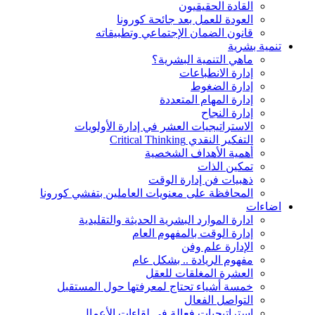
القادة الحقيقيون
العودة للعمل بعد جائحة كورونا
قانون الضمان الإجتماعي وتطبيقاته
تنمية بشرية
ماهي التنمية البشرية؟
إدارة الانطباعات
إدارة الضغوط
إدارة المهام المتعددة
إدارة النجاح
الاستراتيجيات العشر في إدارة الأولويات
التفكير النقدي Critical Thinking
أهمية الأهداف الشخصية
تمكين الذات
ذهبيات فن إدارة الوقت
المحافظة على معنويات العاملين بتفشي كورونا
اضاءات
ادارة الموارد البشرية الحديثة والتقليدية
إدارة الوقت بالمفهوم العام
الإدارة علم وفن
مفهوم الريادة .. بشكل عام
العشرة المغلقات للعقل
خمسة أشياء تحتاج لمعرفتها حول المستقبل
التواصل الفعال
استراتيجيات فعالة في لقاءات الأعمال