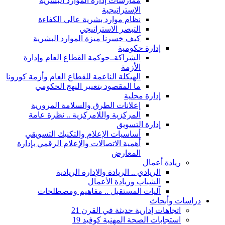
ممارسات إدارة الموارد البشرية
الإستراتيجية
نظام موارد بشرية عالي الكفاءة
التبصر الاستراتيجي
كيف خسرنا ميزة الموارد البشرية
إدارة حكومية
الشراكة..حوكمة القطاع العام وإدارة
الأزمة
الهيكلة الناعمة للقطاع العام وأزمة كورونا
ما المقصود بتغيير النهج الحكومي
إدارة محلية
إعلانات الطرق والسلامة المرورية
المركزية واللامركزية .. نظرة عامة
إدارة التسويق
أساسيات الإعلام والتكنيك التسويقي
أهمية الاتصالات والإعلام الرقمي بإدارة
المعارض
ريادة أعمال
الريادي .. الريادة والإدارة الريادية
الشباب وريادة الأعمال
آليات المستقبل .. مفاهيم ومصطلحات
دراسات وأبحاث
اتجاهات إدارية حديثة في القرن 21
استجابات الصحة المهنية كوفيد 19