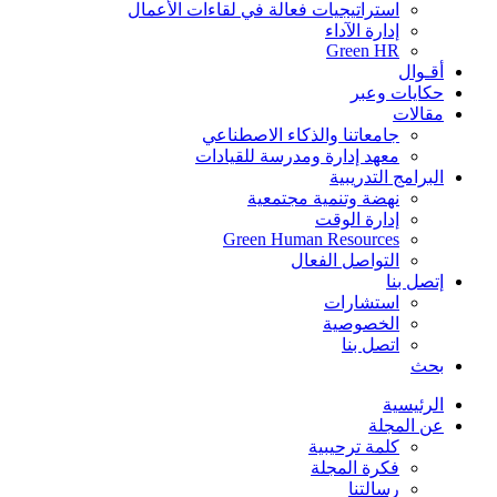
استراتيجيات فعالة في لقاءات الأعمال
إدارة الآداء
Green HR
أقـوال
حكايات وعبر
مقالات
جامعاتنا والذكاء الاصطناعي
معهد إدارة ومدرسة للقيادات
البرامج التدريبية
نهضة وتنمية مجتمعية
إدارة الوقت
Green Human Resources
التواصل الفعال
إتصل بنا
استشارات
الخصوصية
اتصل بنا
بحث
الرئيسية
عن المجلة
كلمة ترحيبية
فكرة المجلة
رسالتنا