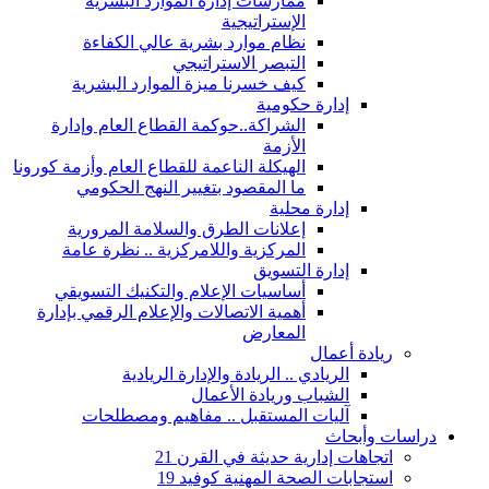
ممارسات إدارة الموارد البشرية
الإستراتيجية
نظام موارد بشرية عالي الكفاءة
التبصر الاستراتيجي
كيف خسرنا ميزة الموارد البشرية
إدارة حكومية
الشراكة..حوكمة القطاع العام وإدارة
الأزمة
الهيكلة الناعمة للقطاع العام وأزمة كورونا
ما المقصود بتغيير النهج الحكومي
إدارة محلية
إعلانات الطرق والسلامة المرورية
المركزية واللامركزية .. نظرة عامة
إدارة التسويق
أساسيات الإعلام والتكنيك التسويقي
أهمية الاتصالات والإعلام الرقمي بإدارة
المعارض
ريادة أعمال
الريادي .. الريادة والإدارة الريادية
الشباب وريادة الأعمال
آليات المستقبل .. مفاهيم ومصطلحات
دراسات وأبحاث
اتجاهات إدارية حديثة في القرن 21
استجابات الصحة المهنية كوفيد 19