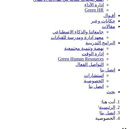
إدارة الآداء
Green HR
أقـوال
حكايات وعبر
مقالات
جامعاتنا والذكاء الاصطناعي
معهد إدارة ومدرسة للقيادات
البرامج التدريبية
نهضة وتنمية مجتمعية
إدارة الوقت
Green Human Resources
التواصل الفعال
إتصل بنا
استشارات
الخصوصية
اتصل بنا
بحث
أنت هنا:
الرئيسية
\
إتصل بنا
\
الخصوصية