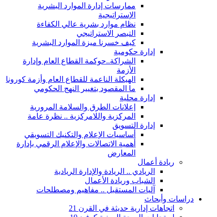
ممارسات إدارة الموارد البشرية
الإستراتيجية
نظام موارد بشرية عالي الكفاءة
التبصر الاستراتيجي
كيف خسرنا ميزة الموارد البشرية
إدارة حكومية
الشراكة..حوكمة القطاع العام وإدارة
الأزمة
الهيكلة الناعمة للقطاع العام وأزمة كورونا
ما المقصود بتغيير النهج الحكومي
إدارة محلية
إعلانات الطرق والسلامة المرورية
المركزية واللامركزية .. نظرة عامة
إدارة التسويق
أساسيات الإعلام والتكنيك التسويقي
أهمية الاتصالات والإعلام الرقمي بإدارة
المعارض
ريادة أعمال
الريادي .. الريادة والإدارة الريادية
الشباب وريادة الأعمال
آليات المستقبل .. مفاهيم ومصطلحات
دراسات وأبحاث
اتجاهات إدارية حديثة في القرن 21