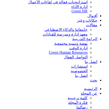
استراتيجيات فعالة في لقاءات الأعمال
إدارة الآداء
Green HR
أقـوال
حكايات وعبر
مقالات
جامعاتنا والذكاء الاصطناعي
معهد إدارة ومدرسة للقيادات
البرامج التدريبية
نهضة وتنمية مجتمعية
إدارة الوقت
Green Human Resources
التواصل الفعال
إتصل بنا
استشارات
الخصوصية
اتصل بنا
بحث
الرئيسية
عن المجلة
كلمة ترحيبية
فكرة المجلة
رسالتنا