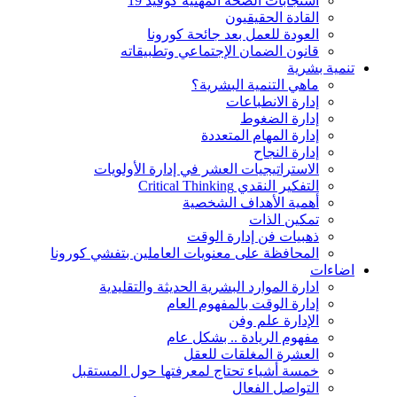
استجابات الصحة المهنية كوفيد 19
القادة الحقيقيون
العودة للعمل بعد جائحة كورونا
قانون الضمان الإجتماعي وتطبيقاته
تنمية بشرية
ماهي التنمية البشرية؟
إدارة الانطباعات
إدارة الضغوط
إدارة المهام المتعددة
إدارة النجاح
الاستراتيجيات العشر في إدارة الأولويات
التفكير النقدي Critical Thinking
أهمية الأهداف الشخصية
تمكين الذات
ذهبيات فن إدارة الوقت
المحافظة على معنويات العاملين بتفشي كورونا
اضاءات
ادارة الموارد البشرية الحديثة والتقليدية
إدارة الوقت بالمفهوم العام
الإدارة علم وفن
مفهوم الريادة .. بشكل عام
العشرة المغلقات للعقل
خمسة أشياء تحتاج لمعرفتها حول المستقبل
التواصل الفعال