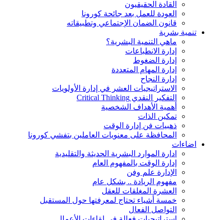
القادة الحقيقيون
العودة للعمل بعد جائحة كورونا
قانون الضمان الإجتماعي وتطبيقاته
تنمية بشرية
ماهي التنمية البشرية؟
إدارة الانطباعات
إدارة الضغوط
إدارة المهام المتعددة
إدارة النجاح
الاستراتيجيات العشر في إدارة الأولويات
التفكير النقدي Critical Thinking
أهمية الأهداف الشخصية
تمكين الذات
ذهبيات فن إدارة الوقت
المحافظة على معنويات العاملين بتفشي كورونا
اضاءات
ادارة الموارد البشرية الحديثة والتقليدية
إدارة الوقت بالمفهوم العام
الإدارة علم وفن
مفهوم الريادة .. بشكل عام
العشرة المغلقات للعقل
خمسة أشياء تحتاج لمعرفتها حول المستقبل
التواصل الفعال
استراتيجيات فعالة في لقاءات الأعمال