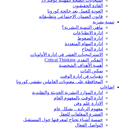
استجابات الصحة المهنية كوفيد 19
القادة الحقيقيون
العودة للعمل بعد جائحة كورونا
قانون الضمان الإجتماعي وتطبيقاته
تنمية بشرية
ماهي التنمية البشرية؟
إدارة الانطباعات
إدارة الضغوط
إدارة المهام المتعددة
إدارة النجاح
الاستراتيجيات العشر في إدارة الأولويات
التفكير النقدي Critical Thinking
أهمية الأهداف الشخصية
تمكين الذات
ذهبيات فن إدارة الوقت
المحافظة على معنويات العاملين بتفشي كورونا
اضاءات
ادارة الموارد البشرية الحديثة والتقليدية
إدارة الوقت بالمفهوم العام
الإدارة علم وفن
مفهوم الريادة .. بشكل عام
العشرة المغلقات للعقل
خمسة أشياء تحتاج لمعرفتها حول المستقبل
التواصل الفعال