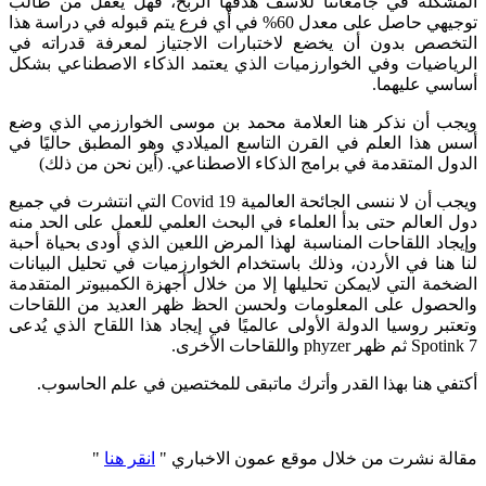
المشكلة في جامعاتنا للأسف هدفها الربح، فهل يُعقل من طالب
توجيهي حاصل على معدل 60% في أي فرع يتم قبوله في دراسة هذا
التخصص بدون أن يخضع لاختبارات الاجتياز لمعرفة قدراته في
الرياضيات وفي الخوارزميات الذي يعتمد الذكاء الاصطناعي بشكل
أساسي عليهما.
ويجب أن نذكر هنا العلامة محمد بن موسى الخوارزمي الذي وضع
أسس هذا العلم في القرن التاسع الميلادي وهو المطبق حاليًا في
الدول المتقدمة في برامج الذكاء الاصطناعي. (أين نحن من ذلك)
ويجب أن لا ننسى الجائحة العالمية Covid 19 التي انتشرت في جميع
دول العالم حتى بدأ العلماء في البحث العلمي للعمل على الحد منه
وإيجاد اللقاحات المناسبة لهذا المرض اللعين الذي أودى بحياة أحبة
لنا هنا في الأردن، وذلك باستخدام الخوارزميات في تحليل البيانات
الضخمة التي لايمكن تحليلها إلا من خلال أجهزة الكمبيوتر المتقدمة
والحصول على المعلومات ولحسن الحظ ظهر العديد من اللقاحات
وتعتبر روسيا الدولة الأولى عالميًا في إيجاد هذا اللقاح الذي يُدعى
Spotink 7 ثم ظهر phyzer واللقاحات الأخرى.
أكتفي هنا بهذا القدر وأترك ماتبقى للمختصين في علم الحاسوب.
مقالة نشرت من خلال موقع عمون الاخباري "
انقر هنا
"