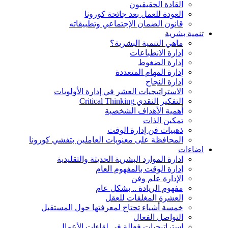
القادة الحقيقيون
العودة للعمل بعد جائحة كورونا
قانون الضمان الإجتماعي وتطبيقاته
تنمية بشرية
ماهي التنمية البشرية؟
إدارة الانطباعات
إدارة الضغوط
إدارة المهام المتعددة
إدارة النجاح
الاستراتيجيات العشر في إدارة الأولويات
التفكير النقدي Critical Thinking
أهمية الأهداف الشخصية
تمكين الذات
ذهبيات فن إدارة الوقت
المحافظة على معنويات العاملين بتفشي كورونا
اضاءات
ادارة الموارد البشرية الحديثة والتقليدية
إدارة الوقت بالمفهوم العام
الإدارة علم وفن
مفهوم الريادة .. بشكل عام
العشرة المغلقات للعقل
خمسة أشياء تحتاج لمعرفتها حول المستقبل
التواصل الفعال
استراتيجيات فعالة في لقاءات الأعمال