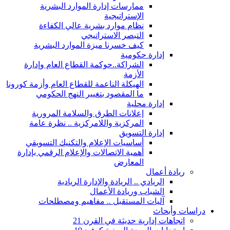
ممارسات إدارة الموارد البشرية
الإستراتيجية
نظام موارد بشرية عالي الكفاءة
التبصر الاستراتيجي
كيف خسرنا ميزة الموارد البشرية
إدارة حكومية
الشراكة..حوكمة القطاع العام وإدارة
الأزمة
الهيكلة الناعمة للقطاع العام وأزمة كورونا
ما المقصود بتغيير النهج الحكومي
إدارة محلية
إعلانات الطرق والسلامة المرورية
المركزية واللامركزية .. نظرة عامة
إدارة التسويق
أساسيات الإعلام والتكنيك التسويقي
أهمية الاتصالات والإعلام الرقمي بإدارة
المعارض
ريادة أعمال
الريادي .. الريادة والإدارة الريادية
الشباب وريادة الأعمال
آليات المستقبل .. مفاهيم ومصطلحات
دراسات وأبحاث
اتجاهات إدارية حديثة في القرن 21