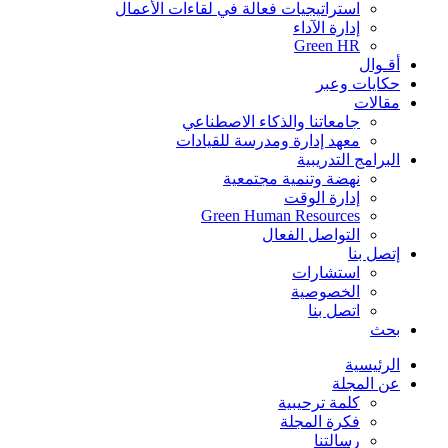
استراتيجيات فعالة في لقاءات الأعمال
إدارة الآداء
Green HR
أقـوال
حكايات وعبر
مقالات
جامعاتنا والذكاء الاصطناعي
معهد إدارة ومدرسة للقيادات
البرامج التدريبية
نهضة وتنمية مجتمعية
إدارة الوقت
Green Human Resources
التواصل الفعال
إتصل بنا
استشارات
الخصوصية
اتصل بنا
بحث
الرئيسية
عن المجلة
كلمة ترحيبية
فكرة المجلة
رسالتنا