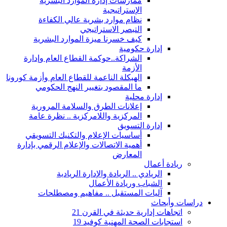
ممارسات إدارة الموارد البشرية
الإستراتيجية
نظام موارد بشرية عالي الكفاءة
التبصر الاستراتيجي
كيف خسرنا ميزة الموارد البشرية
إدارة حكومية
الشراكة..حوكمة القطاع العام وإدارة
الأزمة
الهيكلة الناعمة للقطاع العام وأزمة كورونا
ما المقصود بتغيير النهج الحكومي
إدارة محلية
إعلانات الطرق والسلامة المرورية
المركزية واللامركزية .. نظرة عامة
إدارة التسويق
أساسيات الإعلام والتكنيك التسويقي
أهمية الاتصالات والإعلام الرقمي بإدارة
المعارض
ريادة أعمال
الريادي .. الريادة والإدارة الريادية
الشباب وريادة الأعمال
آليات المستقبل .. مفاهيم ومصطلحات
دراسات وأبحاث
اتجاهات إدارية حديثة في القرن 21
استجابات الصحة المهنية كوفيد 19