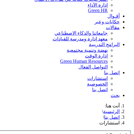
إدارة الآداء
Green HR
أقـوال
حكايات وعبر
مقالات
جامعاتنا والذكاء الاصطناعي
معهد إدارة ومدرسة للقيادات
البرامج التدريبية
نهضة وتنمية مجتمعية
إدارة الوقت
Green Human Resources
التواصل الفعال
إتصل بنا
استشارات
الخصوصية
اتصل بنا
بحث
أنت هنا:
الرئيسية
\
إتصل بنا
\
استشارات