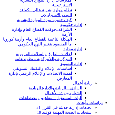
ممارسات إدارة الموارد البشرية
الإستراتيجية
نظام موارد بشرية عالي الكفاءة
التبصر الاستراتيجي
كيف خسرنا ميزة الموارد البشرية
إدارة حكومية
الشراكة..حوكمة القطاع العام وإدارة
الأزمة
الهيكلة الناعمة للقطاع العام وأزمة كورونا
ما المقصود بتغيير النهج الحكومي
إدارة محلية
إعلانات الطرق والسلامة المرورية
المركزية واللامركزية .. نظرة عامة
إدارة التسويق
أساسيات الإعلام والتكنيك التسويقي
أهمية الاتصالات والإعلام الرقمي بإدارة
المعارض
ريادة أعمال
الريادي .. الريادة والإدارة الريادية
الشباب وريادة الأعمال
آليات المستقبل .. مفاهيم ومصطلحات
دراسات وأبحاث
اتجاهات إدارية حديثة في القرن 21
استجابات الصحة المهنية كوفيد 19