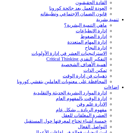
القادة الحقيقيون
العودة للعمل بعد جائحة كورونا
قانون الضمان الإجتماعي وتطبيقاته
تنمية بشرية
ماهي التنمية البشرية؟
إدارة الانطباعات
إدارة الضغوط
إدارة المهام المتعددة
إدارة النجاح
الاستراتيجيات العشر في إدارة الأولويات
التفكير النقدي Critical Thinking
أهمية الأهداف الشخصية
تمكين الذات
ذهبيات فن إدارة الوقت
المحافظة على معنويات العاملين بتفشي كورونا
اضاءات
ادارة الموارد البشرية الحديثة والتقليدية
إدارة الوقت بالمفهوم العام
الإدارة علم وفن
مفهوم الريادة .. بشكل عام
العشرة المغلقات للعقل
خمسة أشياء تحتاج لمعرفتها حول المستقبل
التواصل الفعال
استراتيجيات فعالة في لقاءات الأعمال