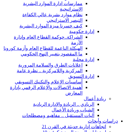
ممارسات إدارة الموارد البشرية
الإستراتيجية
نظام موارد بشرية عالي الكفاءة
التبصر الاستراتيجي
كيف خسرنا ميزة الموارد البشرية
إدارة حكومية
الشراكة..حوكمة القطاع العام وإدارة
الأزمة
الهيكلة الناعمة للقطاع العام وأزمة كورونا
ما المقصود بتغيير النهج الحكومي
إدارة محلية
إعلانات الطرق والسلامة المرورية
المركزية واللامركزية .. نظرة عامة
إدارة التسويق
أساسيات الإعلام والتكنيك التسويقي
أهمية الاتصالات والإعلام الرقمي بإدارة
المعارض
ريادة أعمال
الريادي .. الريادة والإدارة الريادية
الشباب وريادة الأعمال
آليات المستقبل .. مفاهيم ومصطلحات
دراسات وأبحاث
اتجاهات إدارية حديثة في القرن 21