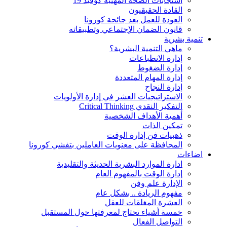
استجابات الصحة المهنية كوفيد 19
القادة الحقيقيون
العودة للعمل بعد جائحة كورونا
قانون الضمان الإجتماعي وتطبيقاته
تنمية بشرية
ماهي التنمية البشرية؟
إدارة الانطباعات
إدارة الضغوط
إدارة المهام المتعددة
إدارة النجاح
الاستراتيجيات العشر في إدارة الأولويات
التفكير النقدي Critical Thinking
أهمية الأهداف الشخصية
تمكين الذات
ذهبيات فن إدارة الوقت
المحافظة على معنويات العاملين بتفشي كورونا
اضاءات
ادارة الموارد البشرية الحديثة والتقليدية
إدارة الوقت بالمفهوم العام
الإدارة علم وفن
مفهوم الريادة .. بشكل عام
العشرة المغلقات للعقل
خمسة أشياء تحتاج لمعرفتها حول المستقبل
التواصل الفعال