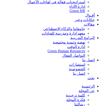
استراتيجيات فعالة في لقاءات الأعمال
إدارة الآداء
Green HR
أقـوال
حكايات وعبر
مقالات
جامعاتنا والذكاء الاصطناعي
معهد إدارة ومدرسة للقيادات
البرامج التدريبية
نهضة وتنمية مجتمعية
إدارة الوقت
Green Human Resources
التواصل الفعال
إتصل بنا
استشارات
الخصوصية
اتصل بنا
بحث
الرئيسية
عن المجلة
كلمة ترحيبية
فكرة المجلة
رسالتنا