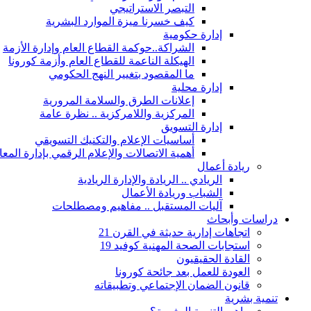
التبصر الاستراتيجي
كيف خسرنا ميزة الموارد البشرية
إدارة حكومية
الشراكة..حوكمة القطاع العام وإدارة الأزمة
الهيكلة الناعمة للقطاع العام وأزمة كورونا
ما المقصود بتغيير النهج الحكومي
إدارة محلية
إعلانات الطرق والسلامة المرورية
المركزية واللامركزية .. نظرة عامة
إدارة التسويق
أساسيات الإعلام والتكنيك التسويقي
أهمية الاتصالات والإعلام الرقمي بإدارة الم
ريادة أعمال
الريادي .. الريادة والإدارة الريادية
الشباب وريادة الأعمال
آليات المستقبل .. مفاهيم ومصطلحات
دراسات وأبحاث
اتجاهات إدارية حديثة في القرن 21
استجابات الصحة المهنية كوفيد 19
القادة الحقيقيون
العودة للعمل بعد جائحة كورونا
قانون الضمان الإجتماعي وتطبيقاته
تنمية بشرية