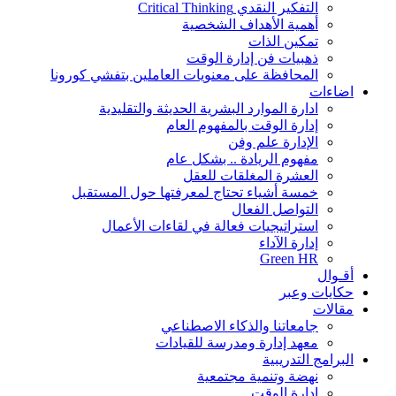
التفكير النقدي Critical Thinking
أهمية الأهداف الشخصية
تمكين الذات
ذهبيات فن إدارة الوقت
المحافظة على معنويات العاملين بتفشي كورونا
اضاءات
ادارة الموارد البشرية الحديثة والتقليدية
إدارة الوقت بالمفهوم العام
الإدارة علم وفن
مفهوم الريادة .. بشكل عام
العشرة المغلقات للعقل
خمسة أشياء تحتاج لمعرفتها حول المستقبل
التواصل الفعال
استراتيجيات فعالة في لقاءات الأعمال
إدارة الآداء
Green HR
أقـوال
حكايات وعبر
مقالات
جامعاتنا والذكاء الاصطناعي
معهد إدارة ومدرسة للقيادات
البرامج التدريبية
نهضة وتنمية مجتمعية
إدارة الوقت