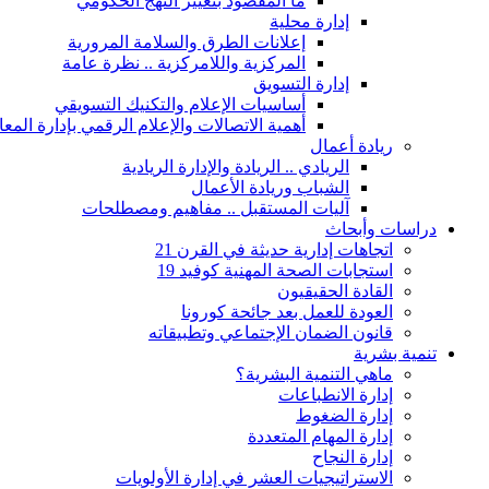
ما المقصود بتغيير النهج الحكومي
إدارة محلية
إعلانات الطرق والسلامة المرورية
المركزية واللامركزية .. نظرة عامة
إدارة التسويق
أساسيات الإعلام والتكنيك التسويقي
أهمية الاتصالات والإعلام الرقمي بإدارة الم
ريادة أعمال
الريادي .. الريادة والإدارة الريادية
الشباب وريادة الأعمال
آليات المستقبل .. مفاهيم ومصطلحات
دراسات وأبحاث
اتجاهات إدارية حديثة في القرن 21
استجابات الصحة المهنية كوفيد 19
القادة الحقيقيون
العودة للعمل بعد جائحة كورونا
قانون الضمان الإجتماعي وتطبيقاته
تنمية بشرية
ماهي التنمية البشرية؟
إدارة الانطباعات
إدارة الضغوط
إدارة المهام المتعددة
إدارة النجاح
الاستراتيجيات العشر في إدارة الأولويات