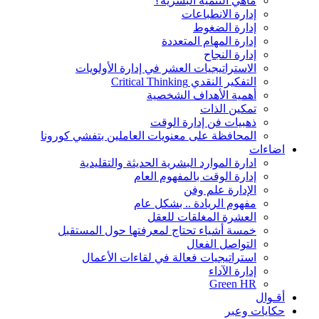
ماهي التنمية البشرية؟
إدارة الانطباعات
إدارة الضغوط
إدارة المهام المتعددة
إدارة النجاح
الاستراتيجيات العشر في إدارة الأولويات
التفكير النقدي Critical Thinking
أهمية الأهداف الشخصية
تمكين الذات
ذهبيات فن إدارة الوقت
المحافظة على معنويات العاملين بتفشي كورونا
اضاءات
ادارة الموارد البشرية الحديثة والتقليدية
إدارة الوقت بالمفهوم العام
الإدارة علم وفن
مفهوم الريادة .. بشكل عام
العشرة المغلقات للعقل
خمسة أشياء تحتاج لمعرفتها حول المستقبل
التواصل الفعال
استراتيجيات فعالة في لقاءات الأعمال
إدارة الآداء
Green HR
أقـوال
حكايات وعبر