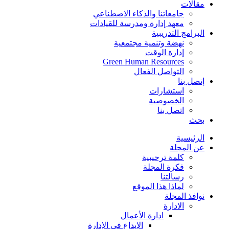
مقالات
جامعاتنا والذكاء الاصطناعي
معهد إدارة ومدرسة للقيادات
البرامج التدريبية
نهضة وتنمية مجتمعية
إدارة الوقت
Green Human Resources
التواصل الفعال
إتصل بنا
استشارات
الخصوصية
اتصل بنا
بحث
الرئيسية
عن المجلة
كلمة ترحيبية
فكرة المجلة
رسالتنا
لماذا هذا الموقع
نوافذ المجلة
الادارة
ادارة الأعمال
الإبداع في الإدارة