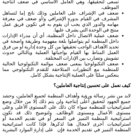
تسعى لتحقيقها، وهي العامل الأساسي في ضعف انتاجية
الموظف.
ضعف في الإشراف على العاملين وذلك ناتج إما لتساهل
المشرف في القيام بدوره الإشرافي و/أو ضعف في معرفة
مهامه والدور الذي يجب أن يقوم به في تكوين فريق عمل
منتج في الوحدة التي يشرف عليها.
ضعف عملية الاتصال داخل المنظمة، أي أن مدراء الإدارات
داخل المنظمة لم يتواصلوا بلغة مفهومة وطريقة واضحة في
تحديد الأهداف الواجب تحقيقها من كل وحدة إدارية أو من فرق
العمل المناط بها القيام بواجباتها العملية وبالتالي حدوث
تشويش وتضارب بين الإدارات المختلفة.
ضعف التكنولوجيا بمعنى ضعف موائمة التكنولوجيا الحالية
للمنظمة مع التطورات المتلاحقة للتقدم التكنولوجي مما
ينعكس سلبًا على العملية الإنتاجية بشكل كامل.
كيف نعمل على تحسين إنتاجية العاملين؟
لابد من نشر رسالة ورؤية وأهداف المنظمة لجميع العاملين، وحشد
جميع الجهود لتحقيق أعلى إنتاجية ولن يتم ذلك إلا من خلال وضع
استراتيجيات للمنظمة سواء كان ذلك على المستوى الأعلى وعلى
مستوى الأعمال ومستوى الوظائف. ولتوضيح ذلك قد تكون
استراتيجية المنظمة التميز في السعر أو في تقديم الخدمة أو
استراتيجيات أخرى لامجال هنا لذكرها. فإذا كانت استراتيجية
المنظمة التميز في تقديم الخدمة فإن على إدارة الموارد البشرية