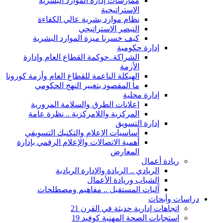
ممارسات إدارة الموارد البشرية
الإستراتيجية
نظام موارد بشرية عالي الكفاءة
التبصر الاستراتيجي
كيف خسرنا ميزة الموارد البشرية
إدارة حكومية
الشراكة..حوكمة القطاع العام وإدارة
الأزمة
الهيكلة الناعمة للقطاع العام وأزمة كورونا
ما المقصود بتغيير النهج الحكومي
إدارة محلية
إعلانات الطرق والسلامة المرورية
المركزية واللامركزية .. نظرة عامة
إدارة التسويق
أساسيات الإعلام والتكنيك التسويقي
أهمية الاتصالات والإعلام الرقمي بإدارة
المعارض
ريادة أعمال
الريادي .. الريادة والإدارة الريادية
الشباب وريادة الأعمال
آليات المستقبل .. مفاهيم ومصطلحات
دراسات وأبحاث
اتجاهات إدارية حديثة في القرن 21
استجابات الصحة المهنية كوفيد 19