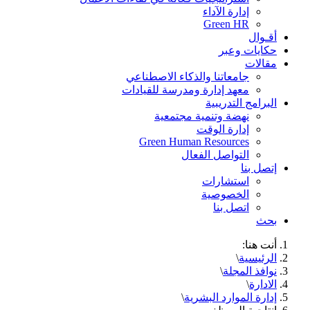
إدارة الآداء
Green HR
أقـوال
حكايات وعبر
مقالات
جامعاتنا والذكاء الاصطناعي
معهد إدارة ومدرسة للقيادات
البرامج التدريبية
نهضة وتنمية مجتمعية
إدارة الوقت
Green Human Resources
التواصل الفعال
إتصل بنا
استشارات
الخصوصية
اتصل بنا
بحث
أنت هنا:
الرئيسية
\
نوافذ المجلة
\
الادارة
\
إدارة الموارد البشرية
\