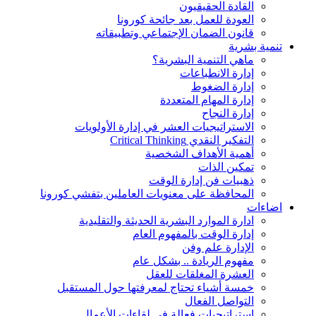
القادة الحقيقيون
العودة للعمل بعد جائحة كورونا
قانون الضمان الإجتماعي وتطبيقاته
تنمية بشرية
ماهي التنمية البشرية؟
إدارة الانطباعات
إدارة الضغوط
إدارة المهام المتعددة
إدارة النجاح
الاستراتيجيات العشر في إدارة الأولويات
التفكير النقدي Critical Thinking
أهمية الأهداف الشخصية
تمكين الذات
ذهبيات فن إدارة الوقت
المحافظة على معنويات العاملين بتفشي كورونا
اضاءات
ادارة الموارد البشرية الحديثة والتقليدية
إدارة الوقت بالمفهوم العام
الإدارة علم وفن
مفهوم الريادة .. بشكل عام
العشرة المغلقات للعقل
خمسة أشياء تحتاج لمعرفتها حول المستقبل
التواصل الفعال
استراتيجيات فعالة في لقاءات الأعمال