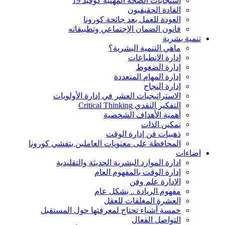
استجابات الصحة المهنية كوفيد 19
القادة الحقيقيون
العودة للعمل بعد جائحة كورونا
قانون الضمان الإجتماعي وتطبيقاته
تنمية بشرية
ماهي التنمية البشرية؟
إدارة الانطباعات
إدارة الضغوط
إدارة المهام المتعددة
إدارة النجاح
الاستراتيجيات العشر في إدارة الأولويات
التفكير النقدي Critical Thinking
أهمية الأهداف الشخصية
تمكين الذات
ذهبيات فن إدارة الوقت
المحافظة على معنويات العاملين بتفشي كورونا
اضاءات
ادارة الموارد البشرية الحديثة والتقليدية
إدارة الوقت بالمفهوم العام
الإدارة علم وفن
مفهوم الريادة .. بشكل عام
العشرة المغلقات للعقل
خمسة أشياء تحتاج لمعرفتها حول المستقبل
التواصل الفعال