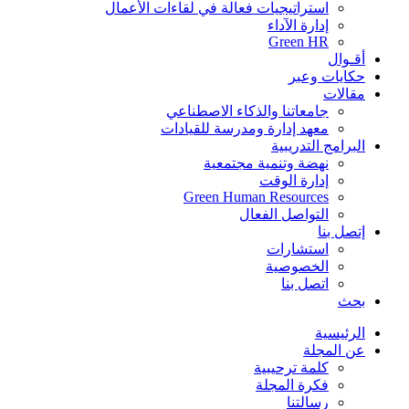
استراتيجيات فعالة في لقاءات الأعمال
إدارة الآداء
Green HR
أقـوال
حكايات وعبر
مقالات
جامعاتنا والذكاء الاصطناعي
معهد إدارة ومدرسة للقيادات
البرامج التدريبية
نهضة وتنمية مجتمعية
إدارة الوقت
Green Human Resources
التواصل الفعال
إتصل بنا
استشارات
الخصوصية
اتصل بنا
بحث
الرئيسية
عن المجلة
كلمة ترحيبية
فكرة المجلة
رسالتنا