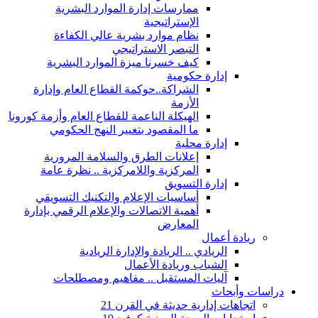
ممارسات إدارة الموارد البشرية
الإستراتيجية
نظام موارد بشرية عالي الكفاءة
التبصر الاستراتيجي
كيف خسرنا ميزة الموارد البشرية
إدارة حكومية
الشراكة..حوكمة القطاع العام وإدارة
الأزمة
الهيكلة الناعمة للقطاع العام وأزمة كورونا
ما المقصود بتغيير النهج الحكومي
إدارة محلية
إعلانات الطرق والسلامة المرورية
المركزية واللامركزية .. نظرة عامة
إدارة التسويق
أساسيات الإعلام والتكنيك التسويقي
أهمية الاتصالات والإعلام الرقمي بإدارة
المعارض
ريادة أعمال
الريادي .. الريادة والإدارة الريادية
الشباب وريادة الأعمال
آليات المستقبل .. مفاهيم ومصطلحات
دراسات وأبحاث
اتجاهات إدارية حديثة في القرن 21