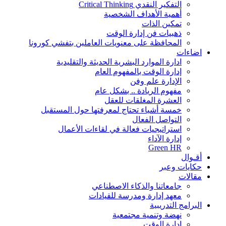
التفكير النقدي Critical Thinking
أهمية الأهداف الشخصية
تمكين الذات
ذهبيات فن إدارة الوقت
المحافظة على معنويات العاملين بتفشي كورونا
اضاءات
ادارة الموارد البشرية الحديثة والتقليدية
إدارة الوقت بالمفهوم العام
الإدارة علم وفن
مفهوم الريادة .. بشكل عام
العشرة المغلقات للعقل
خمسة أشياء تحتاج لمعرفتها حول المستقبل
التواصل الفعال
استراتيجيات فعالة في لقاءات الأعمال
إدارة الآداء
Green HR
أقـوال
حكايات وعبر
مقالات
جامعاتنا والذكاء الاصطناعي
معهد إدارة ومدرسة للقيادات
البرامج التدريبية
نهضة وتنمية مجتمعية
إدارة الوقت