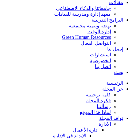
مقالات
جامعاتنا والذكاء الاصطناعي
معهد إدارة ومدرسة للقيادات
البرامج التدريبية
نهضة وتنمية مجتمعية
إدارة الوقت
Green Human Resources
التواصل الفعال
إتصل بنا
استشارات
الخصوصية
اتصل بنا
بحث
الرئيسية
عن المجلة
كلمة ترحيبية
فكرة المجلة
رسالتنا
لماذا هذا الموقع
نوافذ المجلة
الادارة
ادارة الأعمال
الإبداع في الإدارة