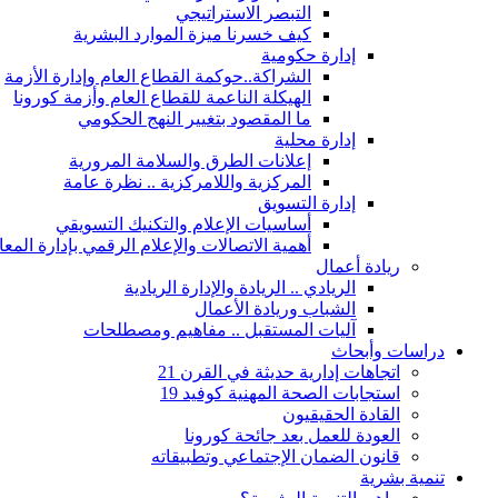
التبصر الاستراتيجي
كيف خسرنا ميزة الموارد البشرية
إدارة حكومية
الشراكة..حوكمة القطاع العام وإدارة الأزمة
الهيكلة الناعمة للقطاع العام وأزمة كورونا
ما المقصود بتغيير النهج الحكومي
إدارة محلية
إعلانات الطرق والسلامة المرورية
المركزية واللامركزية .. نظرة عامة
إدارة التسويق
أساسيات الإعلام والتكنيك التسويقي
أهمية الاتصالات والإعلام الرقمي بإدارة الم
ريادة أعمال
الريادي .. الريادة والإدارة الريادية
الشباب وريادة الأعمال
آليات المستقبل .. مفاهيم ومصطلحات
دراسات وأبحاث
اتجاهات إدارية حديثة في القرن 21
استجابات الصحة المهنية كوفيد 19
القادة الحقيقيون
العودة للعمل بعد جائحة كورونا
قانون الضمان الإجتماعي وتطبيقاته
تنمية بشرية