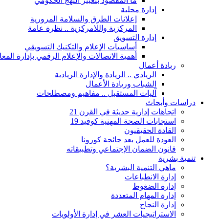
ما المقصود بتغيير النهج الحكومي
إدارة محلية
إعلانات الطرق والسلامة المرورية
المركزية واللامركزية .. نظرة عامة
إدارة التسويق
أساسيات الإعلام والتكنيك التسويقي
أهمية الاتصالات والإعلام الرقمي بإدارة الم
ريادة أعمال
الريادي .. الريادة والإدارة الريادية
الشباب وريادة الأعمال
آليات المستقبل .. مفاهيم ومصطلحات
دراسات وأبحاث
اتجاهات إدارية حديثة في القرن 21
استجابات الصحة المهنية كوفيد 19
القادة الحقيقيون
العودة للعمل بعد جائحة كورونا
قانون الضمان الإجتماعي وتطبيقاته
تنمية بشرية
ماهي التنمية البشرية؟
إدارة الانطباعات
إدارة الضغوط
إدارة المهام المتعددة
إدارة النجاح
الاستراتيجيات العشر في إدارة الأولويات