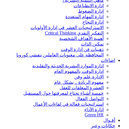
ماهي التنمية البشرية؟
إدارة الانطباعات
إدارة الضغوط
إدارة المهام المتعددة
إدارة النجاح
الاستراتيجيات العشر في إدارة الأولويات
التفكير النقدي Critical Thinking
أهمية الأهداف الشخصية
تمكين الذات
ذهبيات فن إدارة الوقت
المحافظة على معنويات العاملين بتفشي كورونا
اضاءات
ادارة الموارد البشرية الحديثة والتقليدية
إدارة الوقت بالمفهوم العام
الإدارة علم وفن
مفهوم الريادة .. بشكل عام
العشرة المغلقات للعقل
خمسة أشياء تحتاج لمعرفتها حول المستقبل
التواصل الفعال
استراتيجيات فعالة في لقاءات الأعمال
إدارة الآداء
Green HR
أقـوال
حكايات وعبر