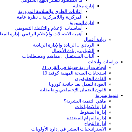
ما المقصود بتغيير النهج الحكومي
إدارة محلية
إعلانات الطرق والسلامة المرورية
المركزية واللامركزية .. نظرة عامة
إدارة التسويق
أساسيات الإعلام والتكنيك التسويقي
أهمية الاتصالات والإعلام الرقمي بإدارة الم
ريادة أعمال
الريادي .. الريادة والإدارة الريادية
الشباب وريادة الأعمال
آليات المستقبل .. مفاهيم ومصطلحات
دراسات وأبحاث
اتجاهات إدارية حديثة في القرن 21
استجابات الصحة المهنية كوفيد 19
القادة الحقيقيون
العودة للعمل بعد جائحة كورونا
قانون الضمان الإجتماعي وتطبيقاته
تنمية بشرية
ماهي التنمية البشرية؟
إدارة الانطباعات
إدارة الضغوط
إدارة المهام المتعددة
إدارة النجاح
الاستراتيجيات العشر في إدارة الأولويات