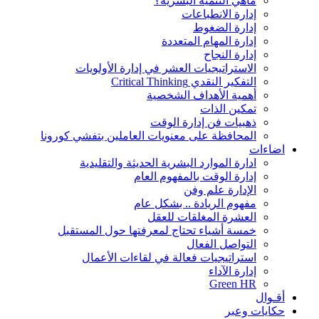
ماهي التنمية البشرية؟
إدارة الانطباعات
إدارة الضغوط
إدارة المهام المتعددة
إدارة النجاح
الاستراتيجيات العشر في إدارة الأولويات
التفكير النقدي Critical Thinking
أهمية الأهداف الشخصية
تمكين الذات
ذهبيات فن إدارة الوقت
المحافظة على معنويات العاملين بتفشي كورونا
اضاءات
ادارة الموارد البشرية الحديثة والتقليدية
إدارة الوقت بالمفهوم العام
الإدارة علم وفن
مفهوم الريادة .. بشكل عام
العشرة المغلقات للعقل
خمسة أشياء تحتاج لمعرفتها حول المستقبل
التواصل الفعال
استراتيجيات فعالة في لقاءات الأعمال
إدارة الآداء
Green HR
أقـوال
حكايات وعبر