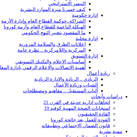
التبصر الاستراتيجي
كيف خسرنا ميزة الموارد البشرية
إدارة حكومية
الشراكة..حوكمة القطاع العام وإدارة الأزمة
الهيكلة الناعمة للقطاع العام وأزمة كورونا
ما المقصود بتغيير النهج الحكومي
إدارة محلية
إعلانات الطرق والسلامة المرورية
المركزية واللامركزية .. نظرة عامة
إدارة التسويق
أساسيات الإعلام والتكنيك التسويقي
أهمية الاتصالات والإعلام الرقمي بإدارة الم
ريادة أعمال
الريادي .. الريادة والإدارة الريادية
الشباب وريادة الأعمال
آليات المستقبل .. مفاهيم ومصطلحات
دراسات وأبحاث
اتجاهات إدارية حديثة في القرن 21
استجابات الصحة المهنية كوفيد 19
القادة الحقيقيون
العودة للعمل بعد جائحة كورونا
قانون الضمان الإجتماعي وتطبيقاته
تنمية بشرية