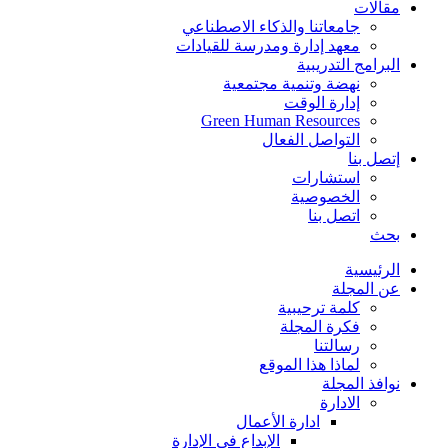
مقالات
جامعاتنا والذكاء الاصطناعي
معهد إدارة ومدرسة للقيادات
البرامج التدريبية
نهضة وتنمية مجتمعية
إدارة الوقت
Green Human Resources
التواصل الفعال
إتصل بنا
استشارات
الخصوصية
اتصل بنا
بحث
الرئيسية
عن المجلة
كلمة ترحيبية
فكرة المجلة
رسالتنا
لماذا هذا الموقع
نوافذ المجلة
الادارة
ادارة الأعمال
الإبداع في الإدارة