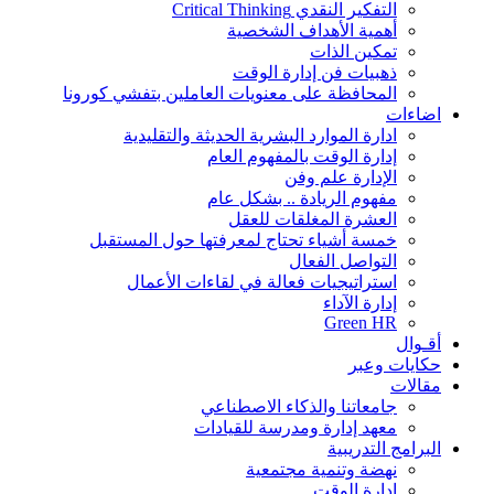
التفكير النقدي Critical Thinking
أهمية الأهداف الشخصية
تمكين الذات
ذهبيات فن إدارة الوقت
المحافظة على معنويات العاملين بتفشي كورونا
اضاءات
ادارة الموارد البشرية الحديثة والتقليدية
إدارة الوقت بالمفهوم العام
الإدارة علم وفن
مفهوم الريادة .. بشكل عام
العشرة المغلقات للعقل
خمسة أشياء تحتاج لمعرفتها حول المستقبل
التواصل الفعال
استراتيجيات فعالة في لقاءات الأعمال
إدارة الآداء
Green HR
أقـوال
حكايات وعبر
مقالات
جامعاتنا والذكاء الاصطناعي
معهد إدارة ومدرسة للقيادات
البرامج التدريبية
نهضة وتنمية مجتمعية
إدارة الوقت